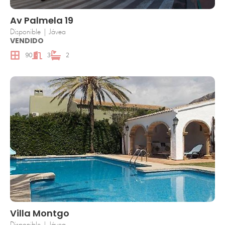
Av Palmela 19
Disponible | Jávea
VENDIDO
90
3
2
Villa Montgo